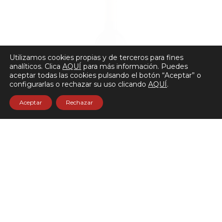
Utilizamos cookies propias y de terceros para fines
analíticos. Clica
AQUÍ
para más información. Puedes
aceptar todas las cookies pulsando el botón “Aceptar” o
configurarlas o rechazar su uso clicando
AQUÍ
.
Aceptar
Rechazar