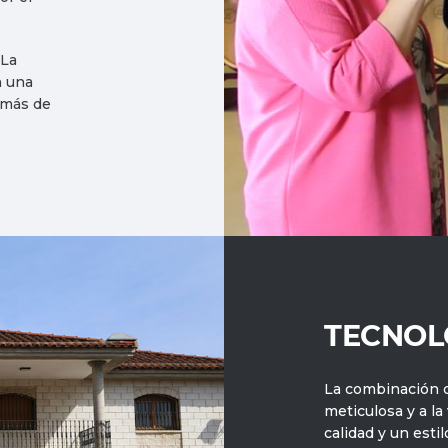
 La
n una
 más de
TECNOL
La combinación d
meticulosa y a la
calidad y un esti