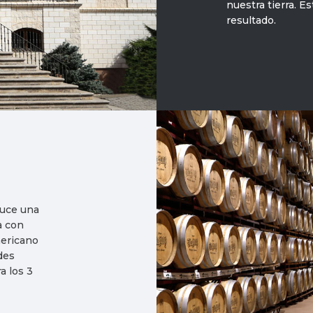
nuestra tierra. 
resultado.
duce una
a con
mericano
des
a los 3