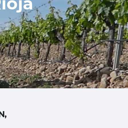
ioja
N,