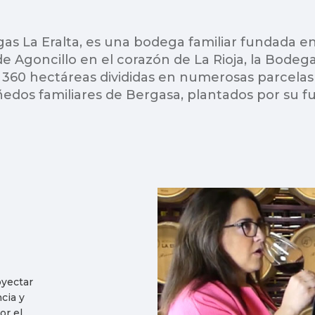
as La Eralta, es una bodega familiar fundada en
e Agoncillo en el corazón de La Rioja, la Bode
 360 hectáreas divididas en numerosas parcelas 
ñedos familiares de Bergasa, plantados por su f
oyectar
cia y
or el