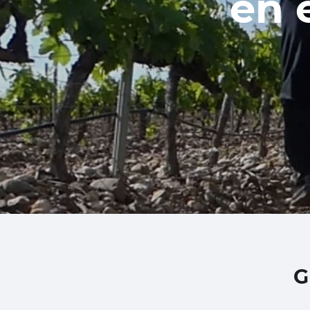
en 
G