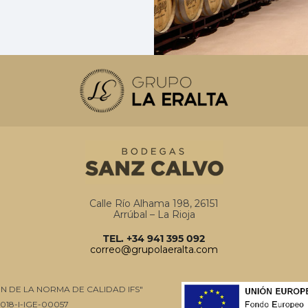
Calle Río Alhama 198, 26151
Arrúbal – La Rioja
TEL. +34 941 395 092
correo@grupolaeralta.com
ÓN DE LA NORMA DE CALIDAD IFS"
018-I-IGE-00057