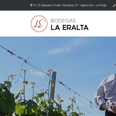
P.I. El Sequero, Avda. Cameros, 27 - Agoncillo - La Rioja
BO